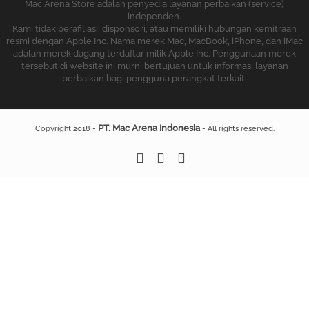
Mac Arena Store adalah penyedia layanan perbaikan (service)
independen.
Kami tidak berafiliasi, disponsori, atau memiliki hubungan kemitraan
resmi dengan Apple Inc. Nama merek Mac, MacBook, iPhone, dan iMac
adalah merek dagang terdaftar milik Apple Inc. Penggunaan merek
tersebut di website ini murni bertujuan untuk informasi layanan
perbaikan bagi pengguna perangkat terkait.
PT. Mac Arena Indonesia
Copyright 2018 -
- All rights reserved.