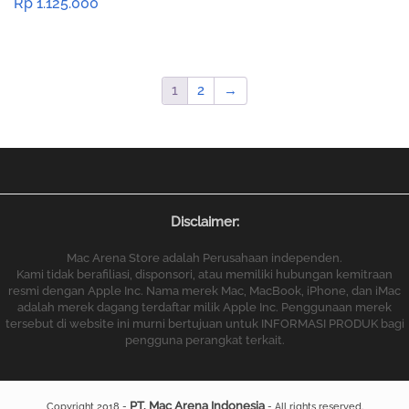
Rp
1.125.000
1
2
→
Disclaimer:
Mac Arena Store adalah Perusahaan independen.
Kami tidak berafiliasi, disponsori, atau memiliki hubungan kemitraan
resmi dengan Apple Inc. Nama merek Mac, MacBook, iPhone, dan iMac
adalah merek dagang terdaftar milik Apple Inc. Penggunaan merek
tersebut di website ini murni bertujuan untuk INFORMASI PRODUK bagi
pengguna perangkat terkait.
PT. Mac Arena Indonesia
Copyright 2018 -
- All rights reserved.