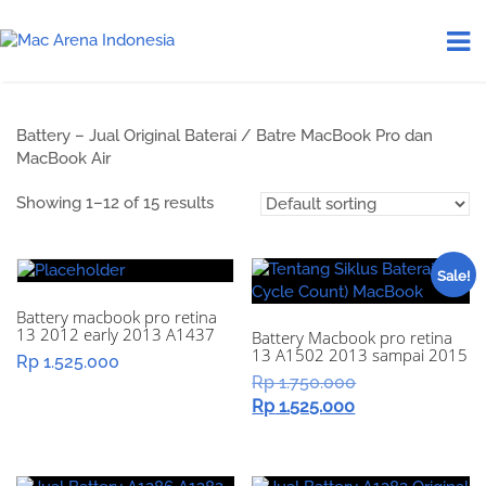
Battery – Jual Original Baterai / Batre MacBook Pro dan
MacBook Air
Showing 1–12 of 15 results
Sale!
Battery macbook pro retina
13 2012 early 2013 A1437
Battery Macbook pro retina
13 A1502 2013 sampai 2015
Rp
1.525.000
Original
Rp
1.750.000
Current
price
Rp
1.525.000
price
was:
is:
Rp 1.750.000.
Rp 1.525.000.