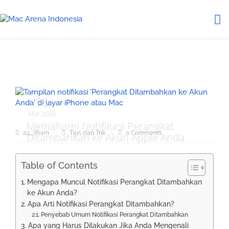
16
Mar 2026
Memahami Notifikasi Perangkat
aa_ilham
Ditambahkan ke Akun Apple Anda
Tips dan Trik
0 Comments
Table of Contents
Mengapa Muncul Notifikasi Perangkat Ditambahkan
ke Akun Anda?
Apa Arti Notifikasi Perangkat Ditambahkan?
Penyebab Umum Notifikasi Perangkat Ditambahkan
Apa yang Harus Dilakukan Jika Anda Mengenali