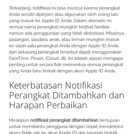
Terkadang, notifikasi ini bisa muncul karena perangkat
Anda sendiri dipinjam atau digunakan oleh orang lain
yang masuk ke Apple ID Anda. Dalam skenario ini,
semua nama perangkat mungkin terlihat familiar,
namun ada penggunaan yang tidak diotorisasi. Misalnya,
pasangan, saudara, anak, atau teman mungkin masuk
ke salah satu perangkat Anda dengan Apple ID Anda,
dan sekarang perangkat tersebut dapat menggunakan
FaceTime, Pesan, iCloud, dll. Ini adalah alasan mengapa
penting untuk secara fisik memeriksa semua perangkat
yang Anda tahu terkait dengan akun Apple ID Anda.
Keterbatasan Notifikasi
Perangkat Ditambahkan dan
Harapan Perbaikan
Meskipun
notifikasi perangkat ditambahkan
bertujuan
untuk membantu pengguna dengan cepat mendeteksi
akses tidak sah ke akun Apple ID dan layanan terkait,