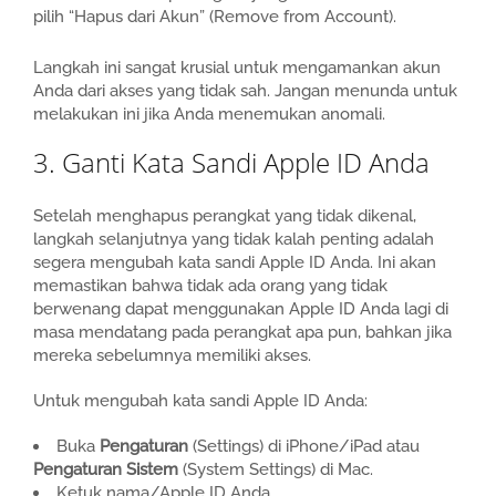
pilih “Hapus dari Akun” (Remove from Account).
Langkah ini sangat krusial untuk mengamankan akun
Anda dari akses yang tidak sah. Jangan menunda untuk
melakukan ini jika Anda menemukan anomali.
3. Ganti Kata Sandi Apple ID Anda
Setelah menghapus perangkat yang tidak dikenal,
langkah selanjutnya yang tidak kalah penting adalah
segera mengubah kata sandi Apple ID Anda. Ini akan
memastikan bahwa tidak ada orang yang tidak
berwenang dapat menggunakan Apple ID Anda lagi di
masa mendatang pada perangkat apa pun, bahkan jika
mereka sebelumnya memiliki akses.
Untuk mengubah kata sandi Apple ID Anda:
Buka
Pengaturan
(Settings) di iPhone/iPad atau
Pengaturan Sistem
(System Settings) di Mac.
Ketuk nama/Apple ID Anda.