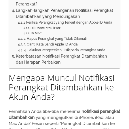
Perangkat?
Langkah-langkah Penanganan Notifikasi Perangkat
Ditambahkan yang Mencurigakan
1. Periksa Perangkat yang Terkait dengan Apple ID Anda
Di iPhone atau iPad:
Di Mac:
2. Hapus Perangkat yang Tidak Dikenali
3. Ganti Kata Sandi Apple ID Anda
4. Lakukan Pengecekan Fisik pada Perangkat Anda
Keterbatasan Notifikasi Perangkat Ditambahkan
dan Harapan Perbaikan
Mengapa Muncul Notifikasi
Perangkat Ditambahkan ke
Akun Anda?
Pernahkah Anda tiba-tiba menerima
notifikasi perangkat
ditambahkan
yang mengejutkan di iPhone, iPad, atau
Mac Anda? Pesan seperti “Perangkat Ditambahkan ke