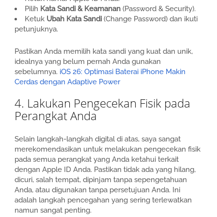
Pilih
Kata Sandi & Keamanan
(Password & Security).
Ketuk
Ubah Kata Sandi
(Change Password) dan ikuti
petunjuknya.
Pastikan Anda memilih kata sandi yang kuat dan unik,
idealnya yang belum pernah Anda gunakan
sebelumnya.
iOS 26: Optimasi Baterai iPhone Makin
Cerdas dengan Adaptive Power
4. Lakukan Pengecekan Fisik pada
Perangkat Anda
Selain langkah-langkah digital di atas, saya sangat
merekomendasikan untuk melakukan pengecekan fisik
pada semua perangkat yang Anda ketahui terkait
dengan Apple ID Anda. Pastikan tidak ada yang hilang,
dicuri, salah tempat, dipinjam tanpa sepengetahuan
Anda, atau digunakan tanpa persetujuan Anda. Ini
adalah langkah pencegahan yang sering terlewatkan
namun sangat penting.