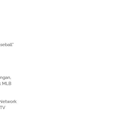
seball”
ingan,
ik MLB
 Network
 TV