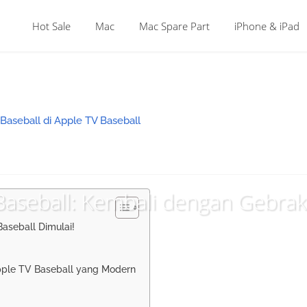
Hot Sale
Mac
Mac Spare Part
iPhone & iPad
Baseball: Kembali dengan Gebra
Baseball Dimulai!
Apple TV Baseball yang Modern