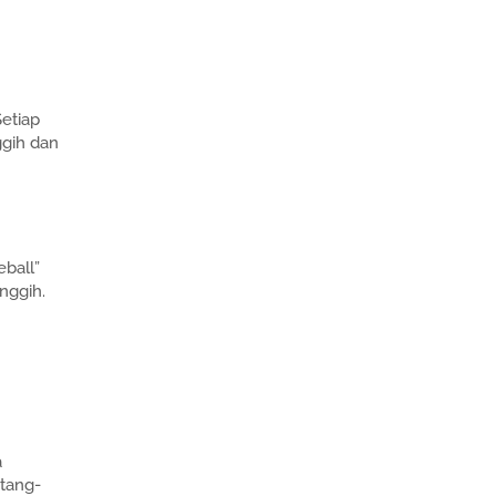
etiap
ggih dan
ball”
nggih.
a
tang-