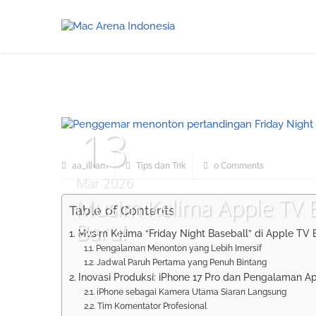
13
aa_ilham
Tips dan Trik
0 Comments
Mar 2026
Musim Kelima Apple TV 
Table of Contents
Baru!
Musim Kelima “Friday Night Baseball” di Apple TV 
Pengalaman Menonton yang Lebih Imersif
Jadwal Paruh Pertama yang Penuh Bintang
Inovasi Produksi: iPhone 17 Pro dan Pengalaman 
iPhone sebagai Kamera Utama Siaran Langsung
Tim Komentator Profesional