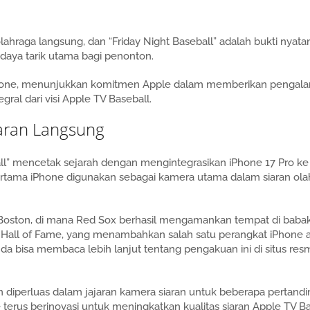
ahraga langsung, dan “Friday Night Baseball” adalah bukti nyata
 daya tarik utama bagi penonton.
 iPhone, menunjukkan komitmen Apple dalam memberikan pengal
gral dari visi Apple TV Baseball.
aran Langsung
ll” mencetak sejarah dengan mengintegrasikan iPhone 17 Pro k
i pertama iPhone digunakan sebagai kamera utama dalam siaran ol
 Boston, di mana Red Sox berhasil mengamankan tempat di babak 
l Hall of Fame, yang menambahkan salah satu perangkat iPhone a
a bisa membaca lebih lanjut tentang pengakuan ini di situs res
n diperluas dalam jajaran kamera siaran untuk beberapa pertand
terus berinovasi untuk meningkatkan kualitas siaran Apple TV Ba