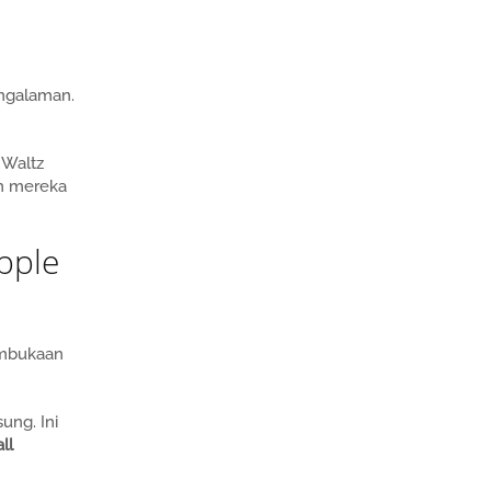
engalaman.
h Waltz
an mereka
pple
pembukaan
ung. Ini
ll