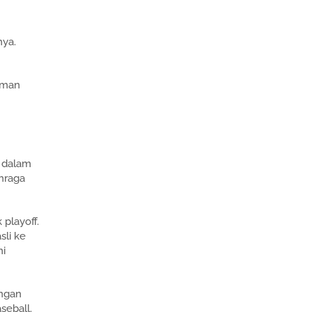
nya.
aman
e dalam
ahraga
playoff.
sli ke
mi
ingan
seball.