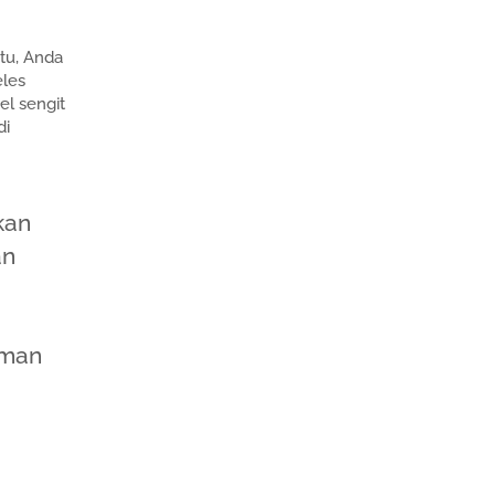
tu, Anda
eles
el sengit
di
kan
an
aman