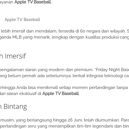
 layanan
Apple TV Baseball
.
Apple TV Baseball
bih imersif dan mendalam, tersedia di 60 negara dan wilayah. S
ganda MLB yang menarik, lengkap dengan kualitas produksi can
 Imersif
ngalaman siaran yang modern dan premium. “Friday Night Base
ng belum pernah ada sebelumnya, berkat integrasi teknologi ca
l, sehingga Anda bisa menikmati setiap momen pertandingan tanpa
ri siaran eksklusif di
Apple TV Baseball
.
h Bintang
a musim, yang berlangsung hingga 26 Juni, telah diumumkan. Par
ertandingan seru yang menampilkan tim-tim legendaris dan bin