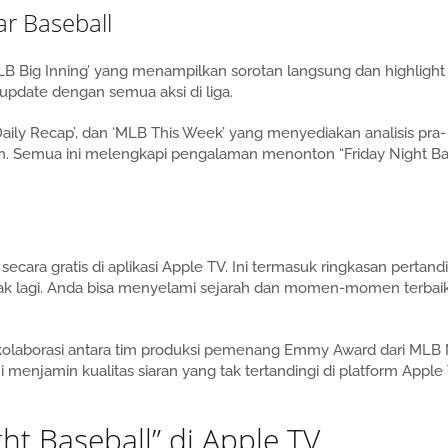
r Baseball
LB Big Inning’ yang menampilkan sorotan langsung dan highlight
update dengan semua aksi di liga.
B Daily Recap’, dan ‘MLB This Week’ yang menyediakan analisis pra-
an. Semua ini melengkapi pengalaman menonton “Friday Night Ba
ra gratis di aplikasi Apple TV. Ini termasuk ringkasan pertand
anyak lagi. Anda bisa menyelami sejarah dan momen-momen terba
n kolaborasi antara tim produksi pemenang Emmy Award dari MLB
i menjamin kualitas siaran yang tak tertandingi di platform Apple
ht Baseball” di Apple TV