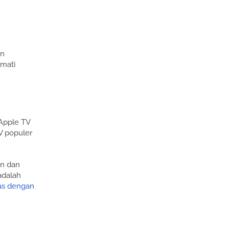
an
kmati
 Apple TV
V populer
on dan
adalah
das dengan