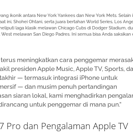
ang ikonik antara New York Yankees dan New York Mets. Selain i
at ini, Shohei Ohtani, serta juara bertahan World Series, Los Ang
eliputi laga klasik melawan Chicago Cubs di Dodger Stadium, du
NL West melawan San Diego Padres. Ini semua bisa Anda saksikan 
 TV terus meningkatkan cara penggemar merasa
akil presiden Apple Music, Apple TV, Sports, d
akhir — termasuk integrasi iPhone untuk
imersif — dan musim penuh pertandingan
tasan siaran lokal, kami menghadirkan pengal
dirancang untuk penggemar di mana pun.”
17 Pro dan Pengalaman Apple TV