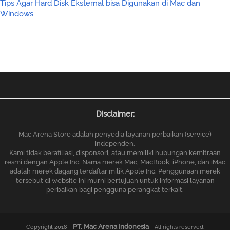
Tips Agar Hard Disk Eksternal bisa Digunakan di Mac dan
Windows
Jasa Service Macbook, Service Mac Jakarta, Servis Mac
Panggilan, Ganti HDD SSD Macbook, service Imac, Ganti SSD
iMac
Disclaimer:
Mac Arena Store adalah penyedia layanan perbaikan (service)
independen.
Kami tidak berafiliasi, disponsori, atau memiliki hubungan kemitraan
resmi dengan Apple Inc. Nama merek Mac, MacBook, iPhone, dan iMac
adalah merek dagang terdaftar milik Apple Inc. Penggunaan merek
tersebut di website ini murni bertujuan untuk informasi layanan
perbaikan bagi pengguna perangkat terkait.
PT. Mac Arena Indonesia
Copyright 2018 -
- All rights reserved.