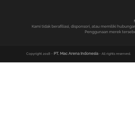
Kami tidak berafiliasi, disponsori, atau memiliki hubu
Penggunaan merek tersebut 
PT. Mac Arena Indonesia
Copyright 2018 -
- All rights reserved.