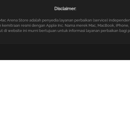
Disclaimer:
Mac Arena Store adalah penyedia layanan perbaikan (service) independen
ngan kemitraan resmi dengan Apple Inc. Nama merek Mac, MacBook, iPhone, 
di website ini murni bertujuan untuk informasi layanan perbaikan bagi 