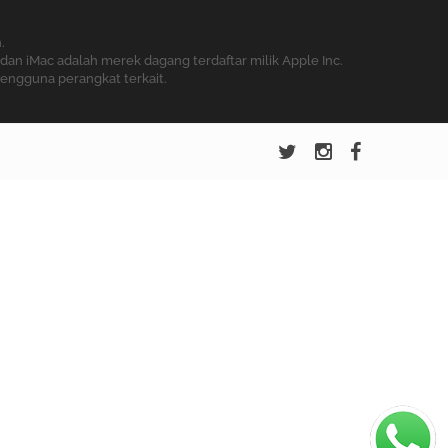
.
dan iMac adalah merek dagang terdaftar milik Apple Inc.
pengguna perangkat terkait.