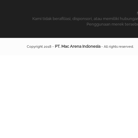
Kami tidak berafiliasi, disponsori, atau memiliki hubu
Penggunaan merek tersebut 
PT. Mac Arena Indonesia
Copyright 2018 -
- All rights reserved.