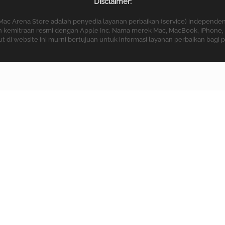
Disclaimer:
Mac Arena Store adalah penyedia layanan perbaikan (service) independen
ngan kemitraan resmi dengan Apple Inc. Nama merek Mac, MacBook, iPhone, 
di website ini murni bertujuan untuk informasi layanan perbaikan bagi 