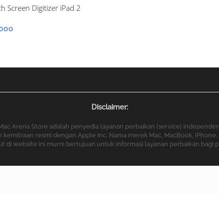
ch Screen Digitizer iPad 2
000
Disclaimer:
Mac Arena Store adalah penyedia layanan perbaikan (service) independen
ngan kemitraan resmi dengan Apple Inc. Nama merek Mac, MacBook, iPhone, 
di website ini murni bertujuan untuk informasi layanan perbaikan bagi 