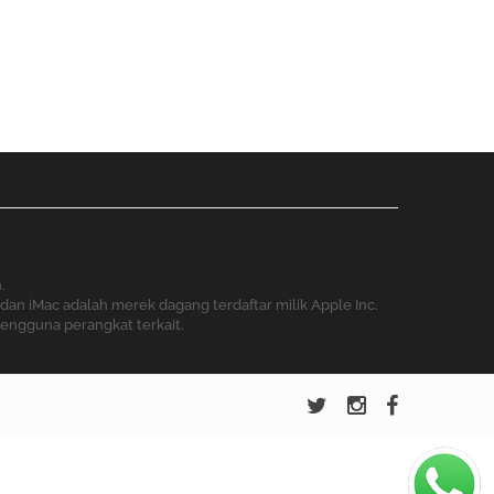
.
dan iMac adalah merek dagang terdaftar milik Apple Inc.
pengguna perangkat terkait.