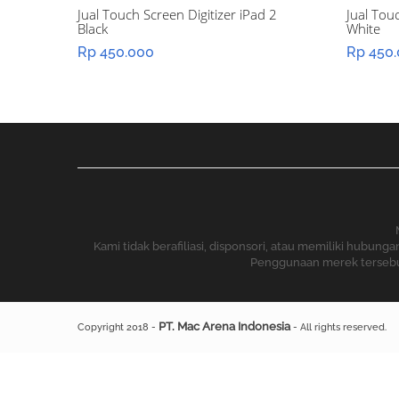
Jual Touch Screen Digitizer iPad 2
Jual Tou
Black
White
Rp
450.000
Rp
450.
Kami tidak berafiliasi, disponsori, atau memiliki hubu
Penggunaan merek tersebut 
PT. Mac Arena Indonesia
Copyright 2018 -
- All rights reserved.