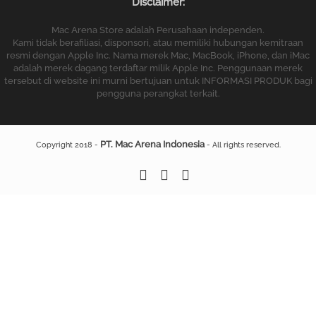
Disclaimer:
Mac Arena Store adalah Perusahaan independen.
Kami tidak berafiliasi, disponsori, atau memiliki hubungan kemitraan
resmi dengan Apple Inc. Nama merek Mac, MacBook, iPhone, dan iMac
adalah merek dagang terdaftar milik Apple Inc. Penggunaan merek
tersebut di website ini murni bertujuan untuk INFORMASI PRODUK bagi
pengguna perangkat terkait.
PT. Mac Arena Indonesia
Copyright 2018 -
- All rights reserved.