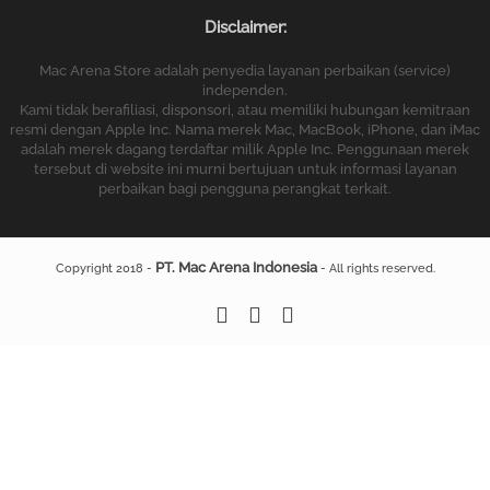
Disclaimer:
Mac Arena Store adalah penyedia layanan perbaikan (service)
independen.
Kami tidak berafiliasi, disponsori, atau memiliki hubungan kemitraan
resmi dengan Apple Inc. Nama merek Mac, MacBook, iPhone, dan iMac
adalah merek dagang terdaftar milik Apple Inc. Penggunaan merek
tersebut di website ini murni bertujuan untuk informasi layanan
perbaikan bagi pengguna perangkat terkait.
PT. Mac Arena Indonesia
Copyright 2018 -
- All rights reserved.