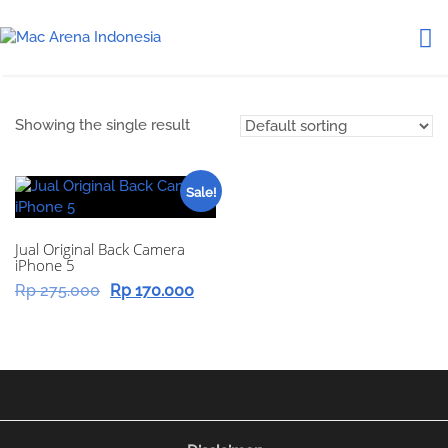
Showing the single result
Sale!
Jual Original Back Camera
iPhone 5
Original
Current
Rp
275.000
Rp
170.000
price
price
was:
is:
Rp 275.000.
Rp 170.000.