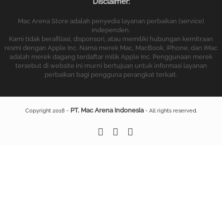
Disclaimer:
Mac Arena Store adalah penyedia layanan perbaikan (service)
independen.
Kami tidak berafiliasi, disponsori, atau memiliki hubungan kemitraan
resmi dengan Apple Inc. Nama merek Mac, MacBook, iPhone, dan iMac
adalah merek dagang terdaftar milik Apple Inc. Penggunaan merek
tersebut di website ini murni bertujuan untuk informasi layanan
perbaikan bagi pengguna perangkat terkait.
PT. Mac Arena Indonesia
Copyright 2018 -
- All rights reserved.