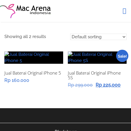
Showing all 2 results
Sale!
Jual Baterai Original iPhone 5
Jual Baterai Original iPhone
5S
Rp
160.000
Original
Cur
Rp
299.000
Rp
225.000
price
pric
was:
is:
Rp 299.000.
Rp 