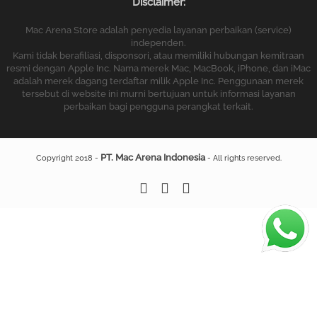
Disclaimer:
Mac Arena Store adalah penyedia layanan perbaikan (service)
independen.
Kami tidak berafiliasi, disponsori, atau memiliki hubungan kemitraan
resmi dengan Apple Inc. Nama merek Mac, MacBook, iPhone, dan iMac
adalah merek dagang terdaftar milik Apple Inc. Penggunaan merek
tersebut di website ini murni bertujuan untuk informasi layanan
perbaikan bagi pengguna perangkat terkait.
PT. Mac Arena Indonesia
Copyright 2018 -
- All rights reserved.